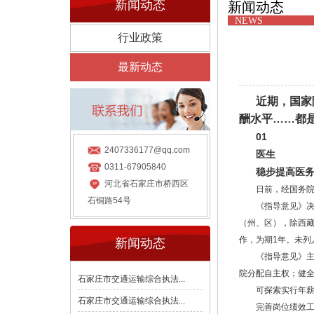
新闻动态
新闻动态
NEWS
行业政策
最新动态
近期，国家
酬水平……都
01
2407336177@qq.com
医生
0311-67905840
稳步提高医
河北省石家庄市桥西区
日前，经国务
石铜路54号
《指导意见》决
（州、区），除西
作，为期1年。未
新闻动态
《指导意见》
院分配自主权；健
石家庄市交通运输综合执法...
可探索实行年
石家庄市交通运输综合执法...
完善岗位绩效